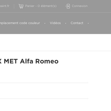
aint.fr
Panier
-
0
élément(s)
Connexion
placement code couleur
Vidéos
Contact
 MET Alfa Romeo