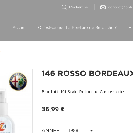
contact@polip
Accueil
Qu'est-ce que La Peinture de Retouche ?
Em
o
146 ROSSO BORDEAUX
Produit:
Kit Stylo Retouche Carrosserie
36,99 €
ANNEE
1988