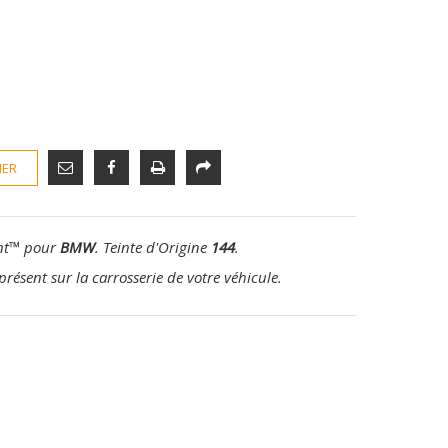
IER
nt
™
pour
BMW
. Teinte d'Origine
144
.
présent sur la carrosserie de votre véhicule.