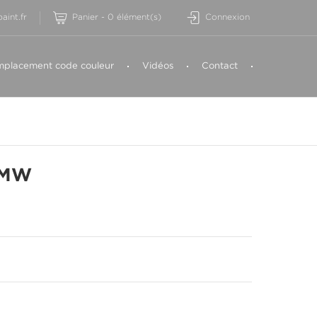
aint.fr
Panier
-
0
élément(s)
Connexion
placement code couleur
Vidéos
Contact
BMW