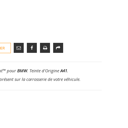
IER
nt
™
pour
BMW
. Teinte d'Origine
A41
.
présent sur la carrosserie de votre véhicule.