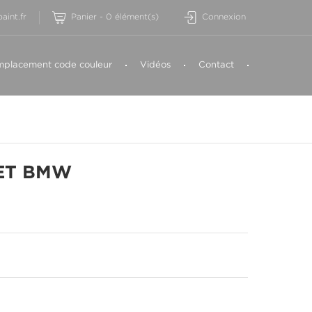
aint.fr
Panier
-
0
élément(s)
Connexion
placement code couleur
Vidéos
Contact
MET BMW