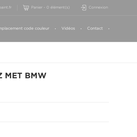
aint.fr
Panier
-
0
élément(s)
Connexion
placement code couleur
Vidéos
Contact
Z MET BMW