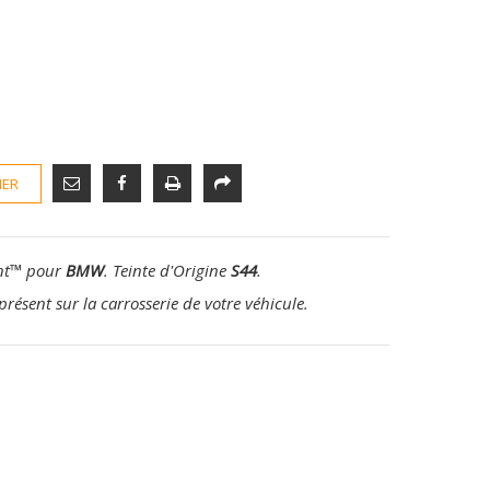
IER
nt
™
pour
BMW
. Teinte d'Origine
S44
.
présent sur la carrosserie de votre véhicule.