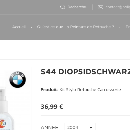
contact@polip
Accueil
Qu'est-ce que La Peinture de Retouche ?
Em
S44 DIOPSIDSCHWAR
Produit:
Kit Stylo Retouche Carrosserie
36,99 €
ANNEE
2004