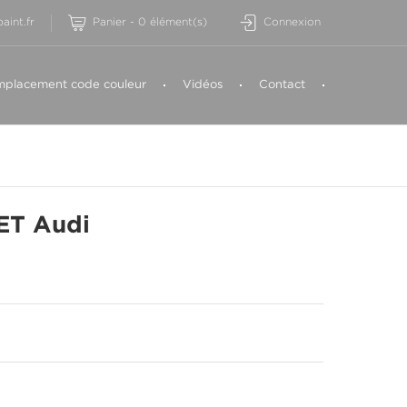
aint.fr
Panier
-
0
élément(s)
Connexion
placement code couleur
Vidéos
Contact
ET Audi