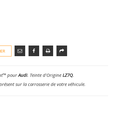
IER
nt
™
pour
Audi
. Teinte d'Origine
LZ7Q
.
présent sur la carrosserie de votre véhicule.