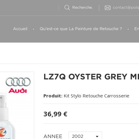
contact@polip
Accueil
Qu'est-ce que La Peinture de Retouche ?
Em
LZ7Q OYSTER GREY M
Produit:
Kit Stylo Retouche Carrosserie
36,99 €
ANNEE
2002