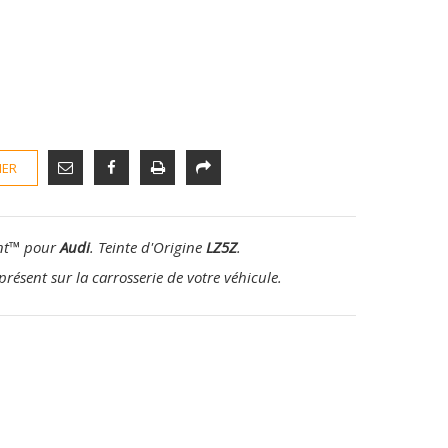
IER
nt
™
pour
Audi
. Teinte d'Origine
LZ5Z
.
présent sur la carrosserie de votre véhicule.