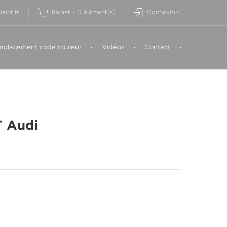
aint.fr
Panier
-
0
élément(s)
Connexion
placement code couleur
Vidéos
Contact
 Audi