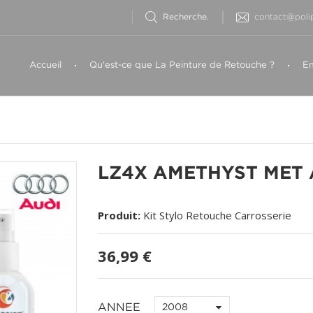
contact@polip
Accueil
Qu'est-ce que La Peinture de Retouche ?
Em
LZ4X AMETHYST MET 
Produit:
Kit Stylo Retouche Carrosserie
36,99 €
ANNEE
2008