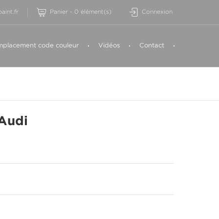
aint.fr
Panier
-
0
élément(s)
Connexion
placement code couleur
Vidéos
Contact
Audi