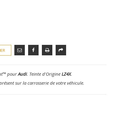
IER
nt
™
pour
Audi
. Teinte d'Origine
LZ4X
.
présent sur la carrosserie de votre véhicule.