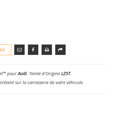
IER
nt
™
pour
Audi
. Teinte d'Origine
LZ5T
.
présent sur la carrosserie de votre véhicule.