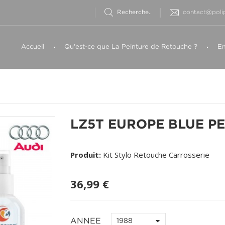
contact@polip
Accueil
Qu'est-ce que La Peinture de Retouche ?
Em
LZ5T EUROPE BLUE PE
Produit:
Kit Stylo Retouche Carrosserie
36,99 €
ANNEE
1988