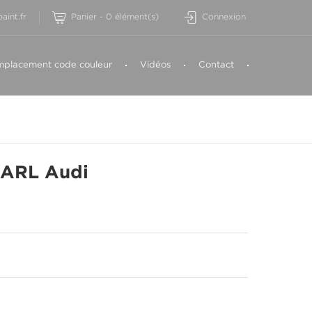
aint.fr
Panier
-
0
élément(s)
Connexion
placement code couleur
Vidéos
Contact
ARL Audi