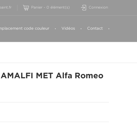
aint.fr
Panier
-
0
élément(s)
Connexion
placement code couleur
Vidéos
Contact
 AMALFI MET Alfa Romeo