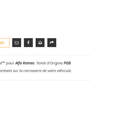
IER
nt
™
pour
Alfa Romeo
. Teinte d'Origine
PGB
.
présent sur la carrosserie de votre véhicule.