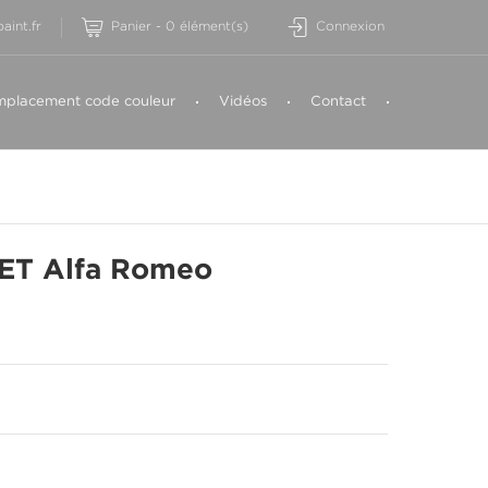
aint.fr
Panier
-
0
élément(s)
Connexion
placement code couleur
Vidéos
Contact
ET Alfa Romeo