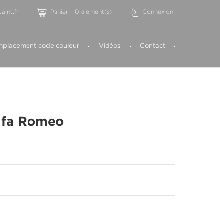
aint.fr
Panier
-
0
élément(s)
Connexion
placement code couleur
Vidéos
Contact
lfa Romeo