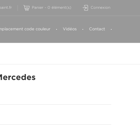
aint.fr
Panier
-
0
élément(s)
Connexion
placement code couleur
Vidéos
Contact
Mercedes