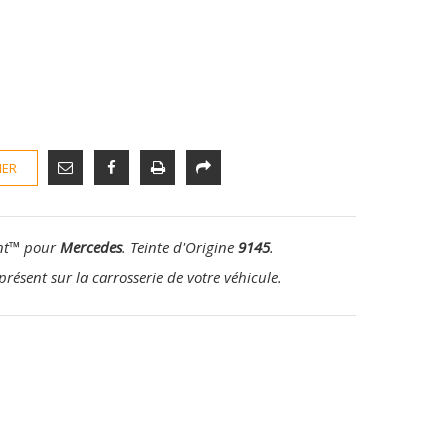
IER
nt
™
pour
Mercedes
. Teinte d'Origine
9145
.
présent sur la carrosserie de votre véhicule.