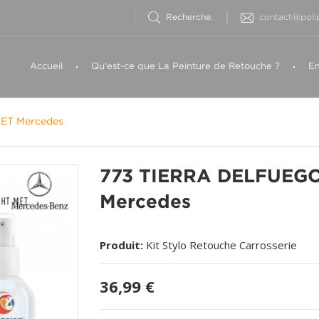
contact@polip
Accueil
Qu'est-ce que La Peinture de Retouche ?
Em
ET Mercedes
773 TIERRA DELFUEG
Mercedes
Produit:
Kit Stylo Retouche Carrosserie
36,99 €