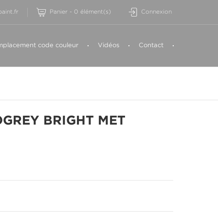
aint.fr
Panier
-
0
élément(s)
Connexion
placement code couleur
Vidéos
Contact
OGREY BRIGHT MET