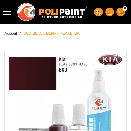
0
Accueil
/
BGD BLACK BERRY PEARL KIA