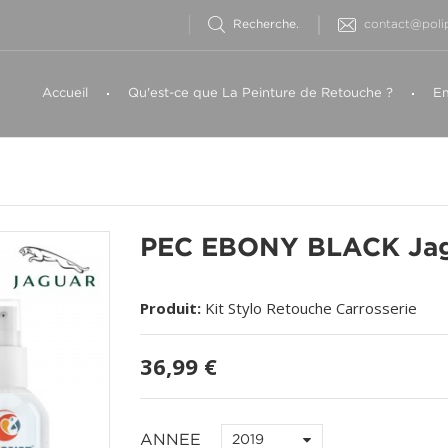
contact@polip
Accueil
Qu'est-ce que La Peinture de Retouche ?
Em
PEC EBONY BLACK Ja
Produit:
Kit Stylo Retouche Carrosserie
36,99 €
ANNEE
2019