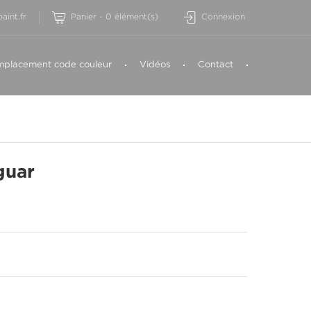
aint.fr
Panier
-
0
élément(s)
Connexion
placement code couleur
Vidéos
Contact
guar