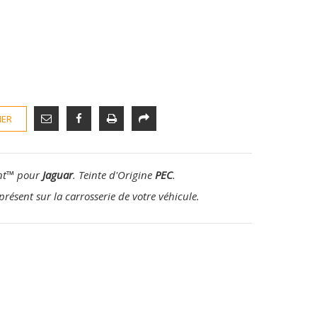
IER
nt
™
pour
Jaguar
. Teinte d'Origine
PEC
.
présent sur la carrosserie de votre véhicule.