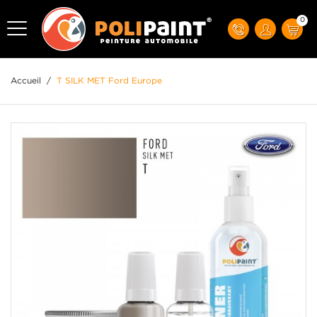
0
Accueil
/
T SILK MET Ford Europe