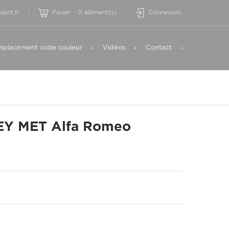
aint.fr
Panier
-
0
élément(s)
Connexion
placement code couleur
Vidéos
Contact
Y MET Alfa Romeo