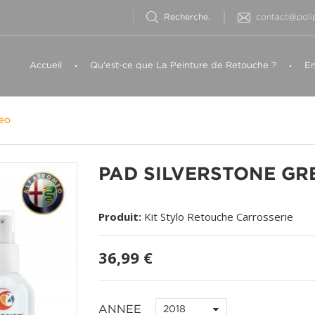
contact@polip
Accueil
Qu'est-ce que La Peinture de Retouche ?
Em
eo
PAD SILVERSTONE GRE
Produit:
Kit Stylo Retouche Carrosserie
36,99 €
ANNEE
2018