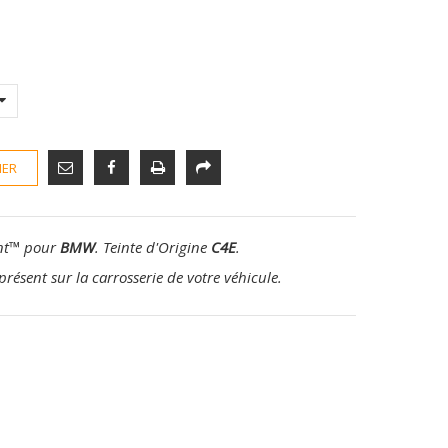
IER
nt
™
pour
BMW
. Teinte d'Origine
C4E
.
présent sur la carrosserie de votre véhicule.