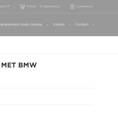
aint.fr
Panier
-
0
élément(s)
Connexion
placement code couleur
Vidéos
Contact
 MET BMW