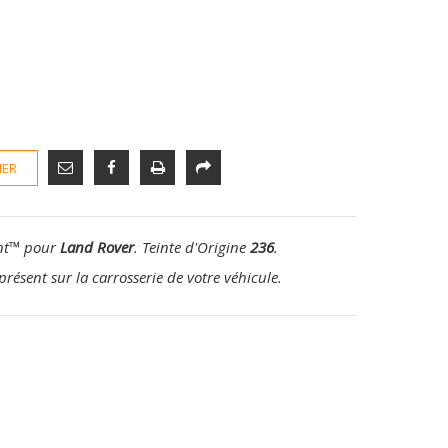
IER
nt
™
pour
Land Rover
. Teinte d'Origine
236
.
présent sur la carrosserie de votre véhicule.