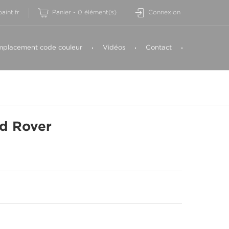
aint.fr
Panier
-
0
élément(s)
Connexion
placement code couleur
Vidéos
Contact
d Rover