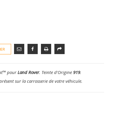
IER
nt
™
pour
Land Rover
. Teinte d'Origine
919
.
présent sur la carrosserie de votre véhicule.