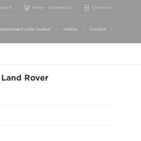
aint.fr
Panier
-
0
élément(s)
Connexion
placement code couleur
Vidéos
Contact
Land Rover