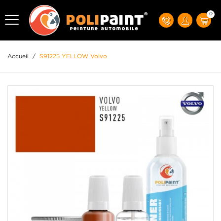
0
Accueil
/
S91225 YELLOW Volvo