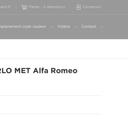
aint.fr
Panier
-
0
élément(s)
Connexion
placement code couleur
Vidéos
Contact
LO MET Alfa Romeo