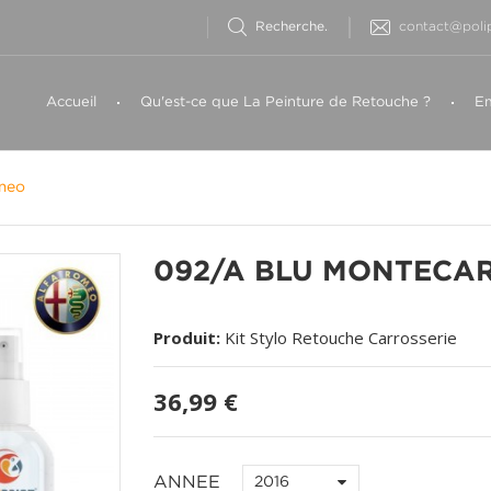
contact@polip
Accueil
Qu'est-ce que La Peinture de Retouche ?
Em
meo
092/A BLU MONTECAR
Produit:
Kit Stylo Retouche Carrosserie
36,99 €
ANNEE
2016