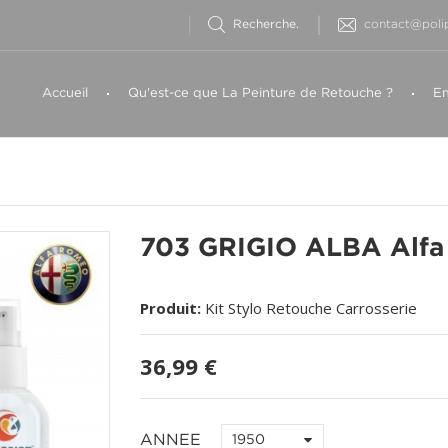
contact@polip
Accueil
Qu'est-ce que La Peinture de Retouche ?
Em
703 GRIGIO ALBA Alf
Produit:
Kit Stylo Retouche Carrosserie
36,99 €
ANNEE
1950