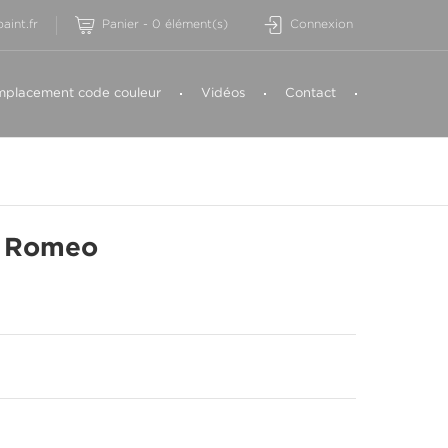
aint.fr
Panier
-
0
élément(s)
Connexion
placement code couleur
Vidéos
Contact
a Romeo