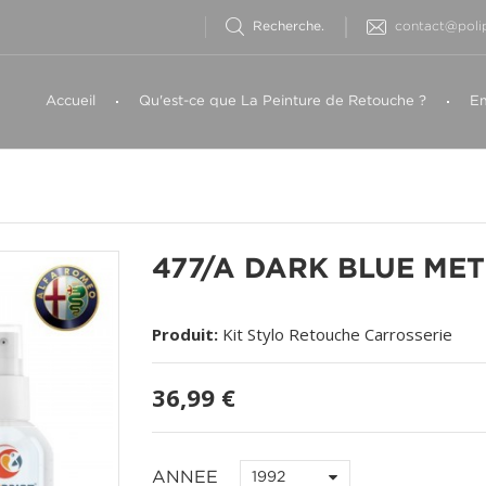
contact@polip
Accueil
Qu'est-ce que La Peinture de Retouche ?
Em
477/A DARK BLUE MET
Produit:
Kit Stylo Retouche Carrosserie
36,99 €
ANNEE
1992