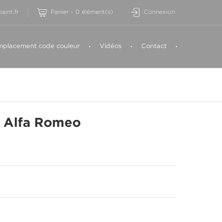
aint.fr
Panier
-
0
élément(s)
Connexion
placement code couleur
Vidéos
Contact
 Alfa Romeo