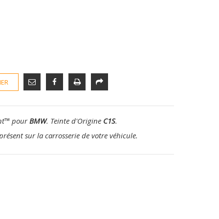
IER
nt
™
pour
BMW
. Teinte d'Origine
C1S
.
présent sur la carrosserie de votre véhicule.