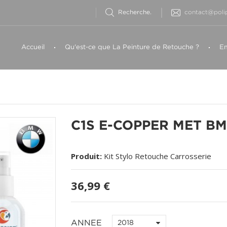
contact@polip
Accueil
Qu'est-ce que La Peinture de Retouche ?
Em
C1S E-COPPER MET B
Produit:
Kit Stylo Retouche Carrosserie
36,99 €
ANNEE
2018