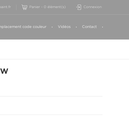
aint.fr
Panier
-
0
élément(s)
Connexion
placement code couleur
Vidéos
Contact
MW