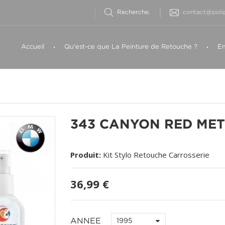
contact@polip
Accueil
Qu'est-ce que La Peinture de Retouche ?
Em
343 CANYON RED ME
Produit:
Kit Stylo Retouche Carrosserie
36,99 €
ANNEE
1995