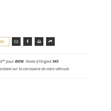
IER
nt
™
pour
BMW
. Teinte d'Origine
343
.
présent sur la carrosserie de votre véhicule.