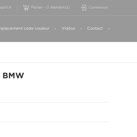
aint.fr
Panier
-
0
élément(s)
Connexion
placement code couleur
Vidéos
Contact
T BMW