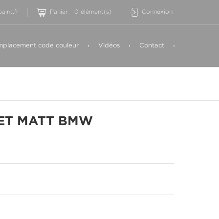
aint.fr
Panier
-
0
élément(s)
Connexion
placement code couleur
Vidéos
Contact
MET MATT BMW