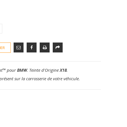
IER
nt
™
pour
BMW
. Teinte d'Origine
X18
.
présent sur la carrosserie de votre véhicule.