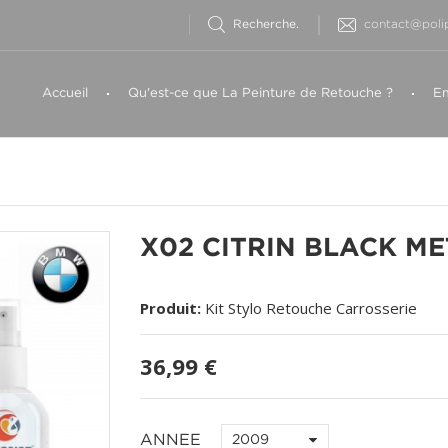
contact@polip
Accueil
Qu'est-ce que La Peinture de Retouche ?
Em
X02 CITRIN BLACK M
Produit:
Kit Stylo Retouche Carrosserie
36,99 €
ANNEE
2009