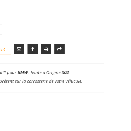
IER
nt
™
pour
BMW
. Teinte d'Origine
X02
.
présent sur la carrosserie de votre véhicule.