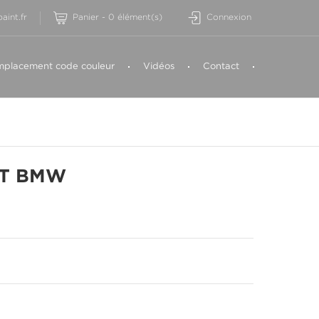
aint.fr
Panier
-
0
élément(s)
Connexion
placement code couleur
Vidéos
Contact
ET BMW